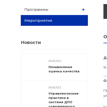
dex.ru
Программы
Программы
профессиона
Мероприятия
подготовки
Проф перепо
О
(Скрытые)
Новости
Цифровая ка
Д
05.06.2023
Независимая
19
оценка качества
О
05.06.2023
П
Управленческие
у
практики в
системе ДПО
современного
Н