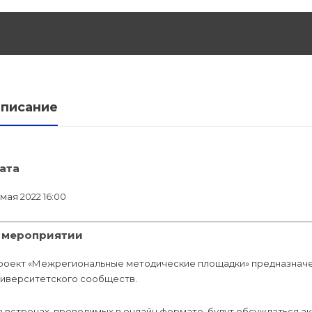
льной
дготовка
писание
федра
ата
 мая 2022 16:00
 мероприятии
роект «Межрегиональные методические площадки» предназначен
ниверситетского сообществ.
а встречах, проводимых в онлайн формате, будут обсуждаться 