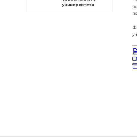
университета
в
п
Ф
уч