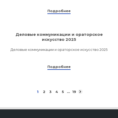
Подробнее
Программы
профессиона
dex.ru
подготовки
Деловые коммуникации и ораторское
Проф перепо
искусство 2025
(Скрытые)
Деловые коммуникации и ораторское искусство 2025
Цифровая ка
Подробнее
...
1
2
3
4
5
19