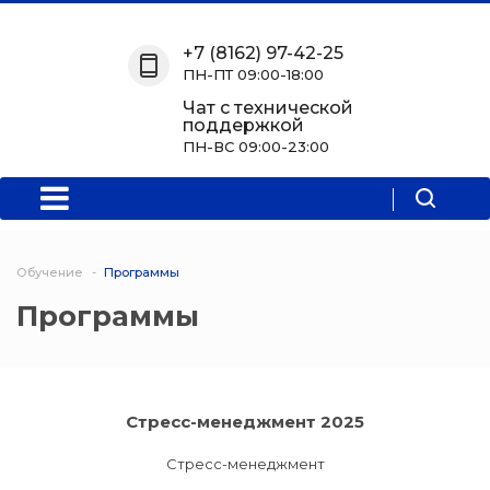
Назад
Назад
Назад
Назад
+7 (8162) 97-42-25
ПН-ПТ 09:00-18:00
О нас
Обучение
Информация
Программы
Чат с технической
поддержкой
О центре
Программы
Новости
Водитель Пл
ПН-ВС 09:00-23:00
Мероприятия
Дополнитель
образователь
программа
Обучение
Программы
Политехниче
Программы
колледж Нов
Программы 
квалификаци
Стресс-менеджмент 2025
Программы
профессиона
Стресс-менеджмент
переподгото