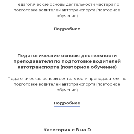
Педагогические основы деятельности мастера по
подготовке водителей автотранспорта (повторное
Программы
обучение)
профессиона
dex.ru
подготовки
Подробнее
Проф перепо
(Скрытые)
Педагогические основы деятельности
преподавателя по подготовке водителей
Цифровая ка
автотранспорта (повторное обучение)
Педагогические основы деятельности преподавателя по
подготовке водителей автотранспорта (повторное
обучение)
Подробнее
Категория с B на D