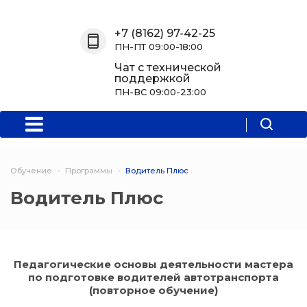
Назад
Назад
Назад
Назад
+7 (8162) 97-42-25
ПН-ПТ 09:00-18:00
О нас
Обучение
Информация
Программы
Чат с технической
поддержкой
О центре
Программы
Новости
Водитель Пл
ПН-ВС 09:00-23:00
Мероприятия
Дополнитель
образователь
программа
Обучение
Программы
Водитель Плюс
Политехниче
Водитель Плюс
колледж Нов
Программы 
квалификаци
Педагогические основы деятельности мастера
по подготовке водителей автотранспорта
Программы
(повторное обучение)
профессиона
переподгото