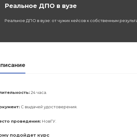
Реальное ДПО в вузе
льной
Реальное ДПО в вузе: от чужих кейсов к собственным результ
дготовка
федра
писание
лительность:
24 часа.
окумент:
С выдачей удостоверения.
есто проведения:
НовГУ.
ому подойдет курс