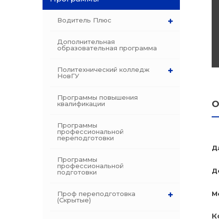
dex.ru
Водитель Плюс
Программы
профессиона
Дополнительная
подготовки
образовательная программа
Проф перепо
Политехнический колледж
НовГУ
(Скрытые)
Программы повышения
Цифровая ка
О
квалификации
Программы
профессиональной
переподготовки
Д
Программы
профессиональной
Д
подготовки
Проф переподготовка
М
(Скрытые)
К