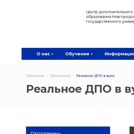
Назад
Назад
Назад
Назад
Центр дополнительного
образования Новгородс
государственного униве
О нас
Обучение
Информация
Программы
О центре
Программы
Новости
Водитель Пл
Мероприятия
Дополнитель
О нас
Обучение
Информаци
образователь
программа
Обучение
Программы
Реальное ДПО в вузе
Политехниче
Реальное ДПО в в
колледж Нов
Программы 
квалификаци
Программы
профессиона
переподгото
Программы