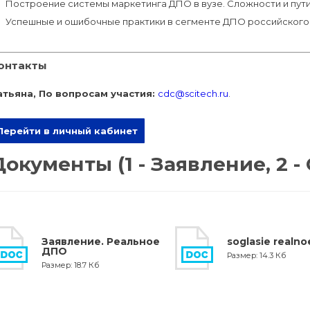
Построение системы маркетинга ДПО в вузе. Сложности и пут
Успешные и ошибочные практики в сегменте ДПО российского
онтакты
атьяна, По вопросам участия:
cdc@scitech.ru
.
Перейти в личный кабинет
Документы (1 - Заявление, 2 -
Заявление. Реальное
soglasie realno
ДПО
Размер: 14.3 Кб
Размер: 18.7 Кб