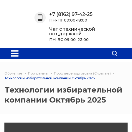
Назад
Назад
Назад
Назад
+7 (8162) 97-42-25
ПН-ПТ 09:00-18:00
О нас
Обучение
Информация
Программы
Чат с технической
поддержкой
О центре
Программы
Новости
Водитель Пл
ПН-ВС 09:00-23:00
Мероприятия
Дополнитель
образователь
программа
Обучение
Программы
Проф переподготовка (Скрытые)
Политехниче
Технологии избирательной компании Октябрь 2025
колледж Нов
Технологии избирательной
компании Октябрь 2025
Программы 
квалификаци
Программы
профессиона
переподгото