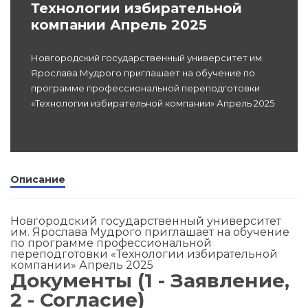
Технологии избирательной
компании Апрель 2025
Программы
профессиона
dex.ru
Новгородский государственный университет им.
подготовки
Ярослава Мудрого приглашает на обучение по
программе профессиональной переподготовки
Проф перепо
«Технологии избирательной компании» Апрель 2025
(Скрытые)
Цифровая ка
Описание
Новгородский государственный университет
им. Ярослава Мудрого приглашает на обучение
по программе профессиональной
переподготовки «Технологии избирательной
компании» Апрель 2025
Документы (1 - Заявление,
2 - Согласие)