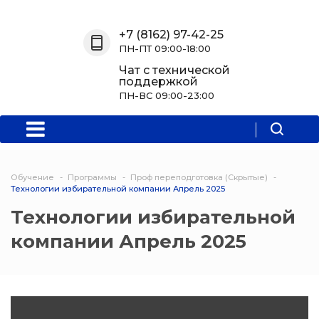
Назад
Назад
Назад
Назад
+7 (8162) 97-42-25
ПН-ПТ 09:00-18:00
О нас
Обучение
Информация
Программы
Чат с технической
поддержкой
О центре
Программы
Новости
Водитель Пл
ПН-ВС 09:00-23:00
Мероприятия
Дополнитель
образователь
программа
Обучение
Программы
Проф переподготовка (Скрытые)
Политехниче
Технологии избирательной компании Апрель 2025
колледж Нов
Технологии избирательной
компании Апрель 2025
Программы 
квалификаци
Программы
профессиона
переподгото