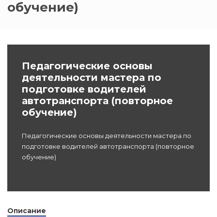
обучение)
dex.ru
Программы
профессиона
подготовки
Педагогические основы
Проф перепо
(Скрытые)
деятельности мастера по
подготовке водителей
автотранспорта (повторное
Цифровая ка
обучение)
Педагогические основы деятельности мастера по
подготовке водителей автотранспорта (повторное
обучение)
Описание