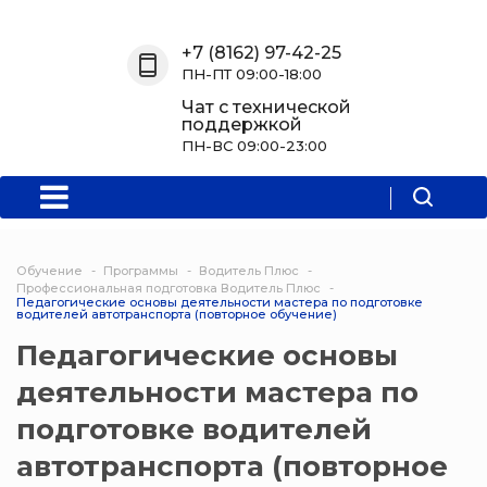
Назад
Назад
Назад
Назад
+7 (8162) 97-42-25
ПН-ПТ 09:00-18:00
О нас
Обучение
Информация
Программы
Чат с технической
поддержкой
О центре
Программы
Новости
Водитель Пл
ПН-ВС 09:00-23:00
Мероприятия
Дополнитель
образователь
программа
Обучение
Программы
Водитель Плюс
Политехниче
Профессиональная подготовка Водитель Плюс
Педагогические основы деятельности мастера по подготовке
колледж Нов
водителей автотранспорта (повторное обучение)
Педагогические основы
Программы 
деятельности мастера по
квалификаци
подготовке водителей
Программы
автотранспорта (повторное
профессиона
переподгото