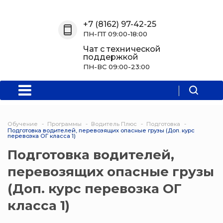
Назад
Назад
Назад
Назад
+7 (8162) 97-42-25
ПН-ПТ 09:00-18:00
О нас
Обучение
Информация
Программы
Чат с технической
поддержкой
О центре
Программы
Новости
Водитель Пл
ПН-ВС 09:00-23:00
Мероприятия
Дополнитель
образователь
программа
Обучение
Программы
Водитель Плюс
Подготовка
Подготовка водителей, перевозящих опасные грузы (Доп. курс
Политехниче
перевозка ОГ класса 1)
колледж Нов
Подготовка водителей,
Программы 
перевозящих опасные грузы
квалификаци
(Доп. курс перевозка ОГ
Программы
класса 1)
профессиона
переподгото