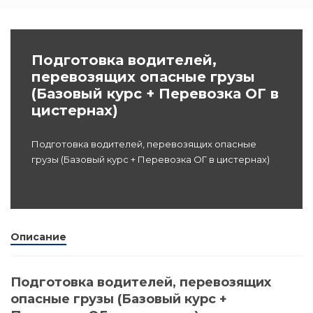
dex.ru
Программы
профессиона
Подготовка водителей,
подготовки
перевозящих опасные грузы
(Базовый курс + Перевозка ОГ в
Проф перепо
цистернах)
(Скрытые)
Цифровая ка
Подготовка водителей, перевозящих опасные
грузы (Базовый курс + Перевозка ОГ в цистернах)
Описание
Подготовка водителей, перевозящих
опасные грузы (Базовый курс +