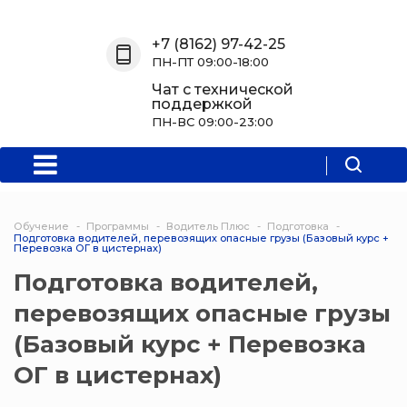
Назад
Назад
Назад
Назад
+7 (8162) 97-42-25
ПН-ПТ 09:00-18:00
О нас
Обучение
Информация
Программы
Чат с технической
поддержкой
О центре
Программы
Новости
Водитель Пл
ПН-ВС 09:00-23:00
Мероприятия
Дополнитель
образователь
программа
Обучение
Программы
Водитель Плюс
Подготовка
Подготовка водителей, перевозящих опасные грузы (Базовый курс +
Политехниче
Перевозка ОГ в цистернах)
колледж Нов
Подготовка водителей,
Программы 
перевозящих опасные грузы
квалификаци
(Базовый курс + Перевозка
Программы
ОГ в цистернах)
профессиона
переподгото