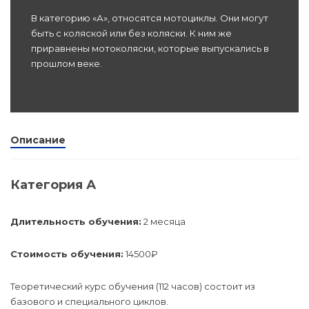
В категорию «А», относятся мотоциклы. Они могут
Программы
быть с коляской или без коляски. К ним же
профессиона
приравнены мотоколяски, которые выпускались в
dex.ru
подготовки
прошлом веке.
Проф перепо
(Скрытые)
Описание
Цифровая ка
Категория А
Длительность обучения:
2 месяца
Стоимость обучения:
14500₽
Теоретический курс обучения (112 часов) состоит из
базового и специального циклов.