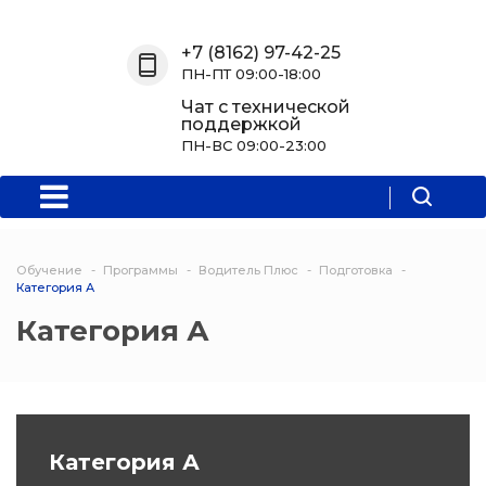
Назад
Назад
Назад
Назад
+7 (8162) 97-42-25
ПН-ПТ 09:00-18:00
О нас
Обучение
Информация
Программы
Чат с технической
поддержкой
О центре
Программы
Новости
Водитель Пл
ПН-ВС 09:00-23:00
Мероприятия
Дополнитель
образователь
программа
Обучение
Программы
Водитель Плюс
Подготовка
Политехниче
Категория А
колледж Нов
Категория А
Программы 
квалификаци
Программы
Категория А
профессиона
переподгото