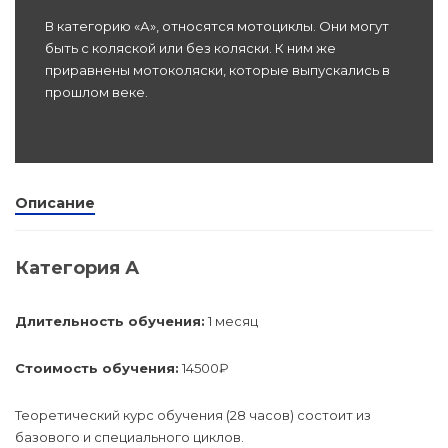
dex.ru
В категорию «А», относятся мотоциклы. Они могут
Программы
быть с коляской или без коляски. К ним же
профессиона
приравнены мотоколяски, которые выпускались в
подготовки
прошлом веке.
Проф перепо
(Скрытые)
Описание
Цифровая ка
Категория А
Длительность обучения:
1 месяц
Стоимость обучения:
14500₽
Теоретический курс обучения (28 часов) состоит из
базового и специального циклов.