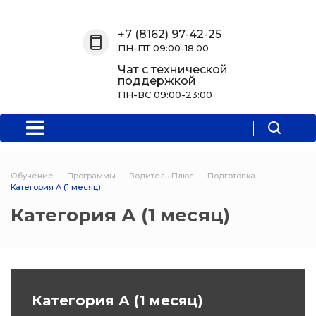
Назад
Назад
Назад
Назад
+7 (8162) 97-42-25
ПН-ПТ 09:00-18:00
О нас
Обучение
Информация
Программы
Чат с технической
поддержкой
О центре
Программы
Новости
Водитель Пл
ПН-ВС 09:00-23:00
Мероприятия
Дополнитель
образователь
программа
Обучение
Программы
Водитель Плюс
Подготовка
Политехниче
Категория А (1 месяц)
колледж Нов
Категория А (1 месяц)
Программы 
квалификаци
Программы
Категория А (1 месяц)
профессиона
переподгото