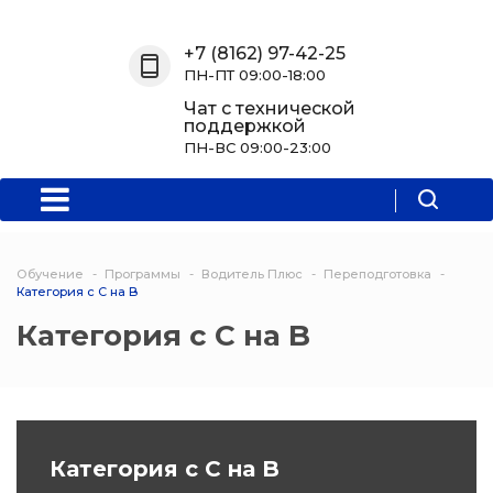
Назад
Назад
Назад
Назад
+7 (8162) 97-42-25
ПН-ПТ 09:00-18:00
О нас
Обучение
Информация
Программы
Чат с технической
поддержкой
О центре
Программы
Новости
Водитель Пл
ПН-ВС 09:00-23:00
Мероприятия
Дополнитель
образователь
программа
Обучение
Программы
Водитель Плюс
Переподготовка
Политехниче
Категория с C на B
колледж Нов
Категория с C на B
Программы 
квалификаци
Программы
Категория с C на B
профессиона
переподгото