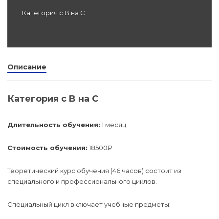
Категория с B на C
Программы
профессиона
dex.ru
подготовки
Проф перепо
Описание
(Скрытые)
Категория с B на C
Цифровая ка
Длительность обучения:
1 месяц
Стоимость обучения:
18500₽
Теоретический курс обучения (46 часов) состоит из
специального и профессионального циклов.
Специальный цикл включает учебные предметы: