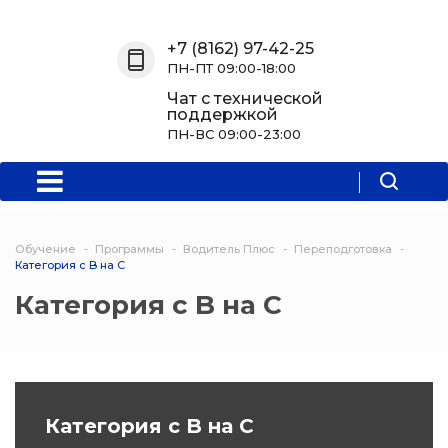
Назад
Назад
Назад
Назад
+7 (8162) 97-42-25
ПН-ПТ 09:00-18:00
О нас
Обучение
Информация
Программы
Чат с технической
поддержкой
О центре
Программы
Новости
Водитель Пл
ПН-ВС 09:00-23:00
Мероприятия
Дополнитель
образователь
программа
Обучение
Программы
Водитель Плюс
Переподготовка
Политехниче
Категория с B на C
колледж Нов
Категория с B на C
Программы 
квалификаци
Программы
Категория с B на C
профессиона
переподгото