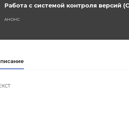
Работа с системой контроля версий (С
льной
АНОНС
дготовка
федра
писание
ЕКСТ