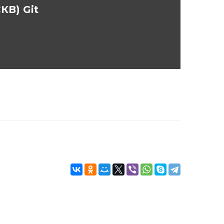
КВ) Git