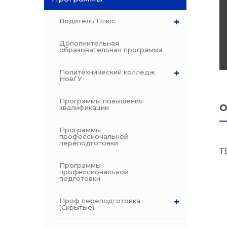
dex.ru
Водитель Плюс
Программы
профессиона
Дополнительная
подготовки
образовательная программа
Проф перепо
Политехнический колледж
НовГУ
(Скрытые)
Программы повышения
Цифровая ка
О
квалификации
Программы
профессиональной
переподготовки
Т
Программы
профессиональной
подготовки
Проф переподготовка
(Скрытые)