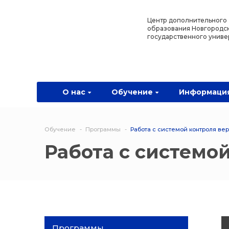
Назад
Назад
Назад
Назад
Центр дополнительного
образования Новгородс
государственного униве
О нас
Обучение
Информация
Программы
О центре
Программы
Новости
Водитель Пл
Мероприятия
Дополнитель
О нас
Обучение
Информаци
образователь
программа
Обучение
Программы
Работа с системой контроля вер
Политехниче
Работа с системой
колледж Нов
Программы 
квалификаци
Программы
профессиона
переподгото
Программы