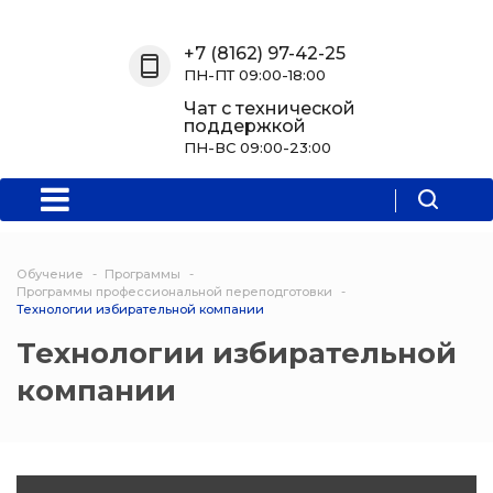
Назад
Назад
Назад
Назад
+7 (8162) 97-42-25
ПН-ПТ 09:00-18:00
О нас
Обучение
Информация
Программы
Чат с технической
поддержкой
О центре
Программы
Новости
Водитель Пл
ПН-ВС 09:00-23:00
Мероприятия
Дополнитель
образователь
программа
Обучение
Программы
Политехниче
Программы профессиональной переподготовки
Технологии избирательной компании
колледж Нов
Технологии избирательной
Программы 
компании
квалификаци
Программы
профессиона
переподгото