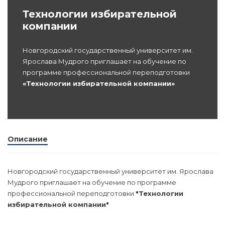
Технологии избирательной
Программы
компании
профессиона
dex.ru
подготовки
Новгородский государственный университет им.
Ярослава Мудрого приглашает на обучение по
Проф перепо
программе профессиональной переподготовки
(Скрытые)
«Технологии избирательной компании»
Цифровая ка
Описание
Новгородский государственный университет им. Ярослава
Мудрого приглашает на обучение по программе
профессиональной переподготовки
"Технологии
избирательной компании"