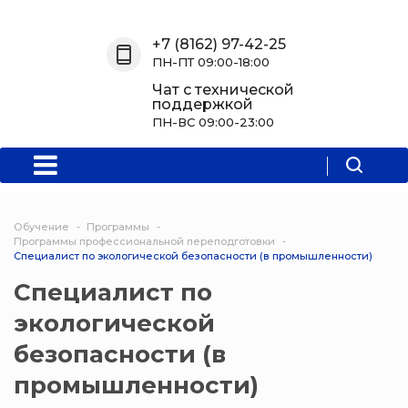
Назад
Назад
Назад
Назад
+7 (8162) 97-42-25
ПН-ПТ 09:00-18:00
О нас
Обучение
Информация
Программы
Чат с технической
поддержкой
О центре
Программы
Новости
Водитель Пл
ПН-ВС 09:00-23:00
Мероприятия
Дополнитель
образователь
программа
Обучение
Программы
Политехниче
Программы профессиональной переподготовки
Специалист по экологической безопасности (в промышленности)
колледж Нов
Специалист по
Программы 
экологической
квалификаци
безопасности (в
Программы
промышленности)
профессиона
переподгото