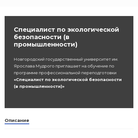
dex.ru
Программы
профессиона
подготовки
Специалист по экологической
безопасности (в
Проф перепо
промышленности)
(Скрытые)
Новгородский государственный университет им.
Цифровая ка
Ярослава Мудрого приглашает на обучение по
программе профессиональной переподготовки
«Специалист по экологической безопасности
(в промышленности)»
Описание