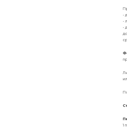
П
-
- 
-
д
с
Ф
пр
Л
и
П
С
П
1 