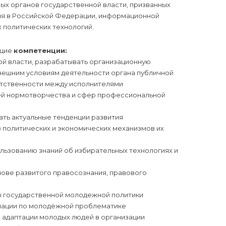
ых органов государственной власти, призванных
ия в Российской Федерации, информационной
 политических технологий.
ющие
компетенции:
ой власти, разрабатывать организационную
 внешним условиям деятельности органа публичной
етственности между исполнителями
ей нормотворчества и сфер профессиональной
ть актуальные тенденции развития
з политических и экономических механизмов их
ользованию знаний об избирательных технологиях и
ове развитого правосознания, правового
ы государственной молодежной политики
мации по молодёжной проблематике
 адаптации молодых людей в организации