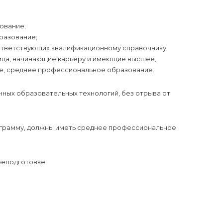
ование;
разование;
оответствующих квалификационному справочнику
лица, начинающие карьеру и имеющие высшее,
, среднее профессиональное образование.
нных образовательных технологий, без отрыва от
грамму, должны иметь среднее профессиональное
реподготовке.