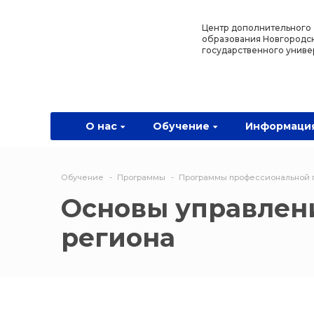
Назад
Назад
Назад
Назад
Центр дополнительного
образования Новгородс
государственного униве
О нас
Обучение
Информация
Программы
О центре
Программы
Новости
Водитель Пл
Мероприятия
Дополнитель
О нас
Обучение
Информаци
образователь
программа
Обучение
Программы
Программы профессиональной 
Политехниче
Основы управлен
колледж Нов
региона
Программы 
квалификаци
Программы
профессиона
переподгото