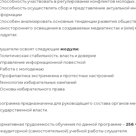
 Способность участвовать в регулировании конфликтов молодых
 Способность осуществлять сбор и представление актуальной и
нформации
Способен анализировать основные тенденции развития обществе
зностороннего освещения в создаваемых медиатекстах и (или) 
одуктах.
лушатели освоят следующие
модули:
 Политическая стабильность: власть и доверие
. Управление информационной повесткой
. Работа с молодежью
. Профилактика экстремизма и протестных настроений
 Технологии избирательных кампаний
 Основы избирательного права
рограмма предназначена для руководящего состава органов ме
сударственной власти.
ормативная трудоемкость обучения по данной программе –
256 
неаудиторной (самостоятельной) учебной работы слушателя.