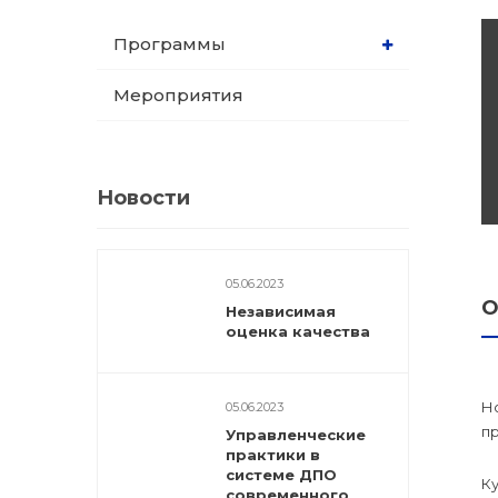
Программы
Программы
профессиона
dex.ru
Мероприятия
подготовки
Проф перепо
(Скрытые)
Новости
Цифровая ка
05.06.2023
О
Независимая
оценка качества
Н
05.06.2023
п
Управленческие
практики в
системе ДПО
К
современного