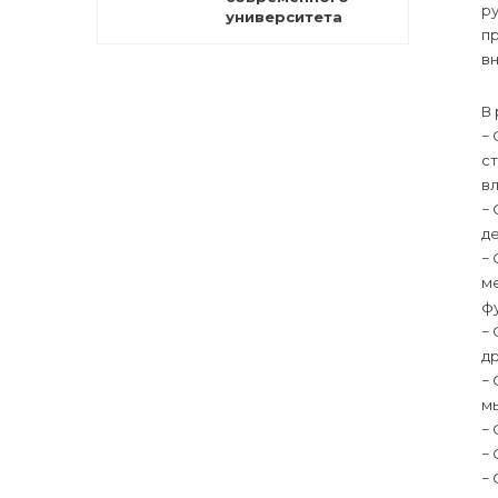
р
университета
п
в
В
− 
ст
в
−
д
−
ме
ф
− 
др
−
м
−
−
− 