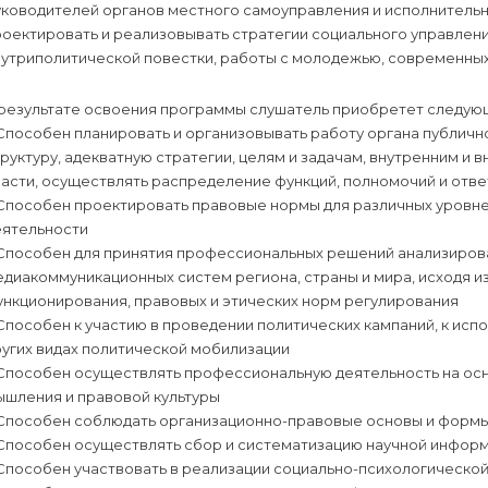
уководителей органов местного самоуправления и исполнительн
роектировать и реализовывать стратегии социального управлен
нутриполитической повестки, работы с молодежью, современных
 результате освоения программы слушатель приобретет следу
Способен планировать и организовывать работу органа публичн
руктуру, адекватную стратегии, целям и задачам, внутренним и
ласти, осуществлять распределение функций, полномочий и отв
 Способен проектировать правовые нормы для различных уровн
еятельности
 Способен для принятия профессиональных решений анализирова
диакоммуникационных систем региона, страны и мира, исходя и
ункционирования, правовых и этических норм регулирования
Способен к участию в проведении политических кампаний, к исп
угих видах политической мобилизации
 Способен осуществлять профессиональную деятельность на осн
ышления и правовой культуры
 Способен соблюдать организационно-правовые основы и форм
 Способен осуществлять сбор и систематизацию научной инфор
Способен участвовать в реализации социально-психологической