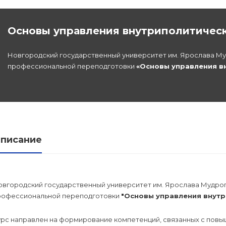
Основы управления внутриполитическ
льной
Новгородский государственный университет им. Ярослава Му
профессиональной переподготовки
«Основы управления в
дготовка
федра
писание
овгородский государственный университет им. Ярослава Мудро
рофессиональной переподготовки
"Основы управления внутр
урс направлен на формирование компетенций, связанных с повы