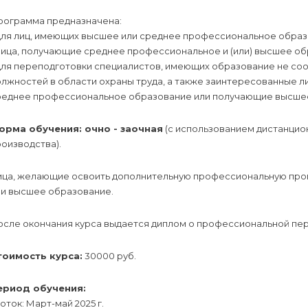
рограмма предназначена:
 для лиц, имеющих высшее или среднее профессиональное образ
лица, получающие среднее профессиональное и (или) высшее об
 для переподготовки специалистов, имеющих образование не с
олжностей в области охраны труда, а также заинтересованные 
реднее профессиональное образование или получающие высшее
орма обучения: очно - заочная
(с использованием дистанцио
оизводства).
ица, желающие освоить дополнительную профессиональную про
ли высшее образование.
осле окончания курса выдается диплом о профессиональной пе
тоимость курса:
30000 руб.
ериод обучения:
поток: Март-май 2025 г.