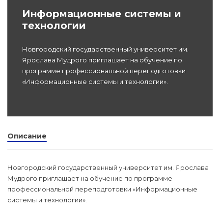
Информационные системы и
Программы
технологии
профессиона
dex.ru
подготовки
Новгородский государственный университет им.
Ярослава Мудрого приглашает на обучение по
Проф перепо
программе профессиональной переподготовки
(Скрытые)
«Информационные системы и технологии».
Цифровая ка
Описание
Новгородский государственный университет им. Ярослава
Мудрого приглашает на обучение по программе
профессиональной переподготовки «Информационные
системы и технологии».