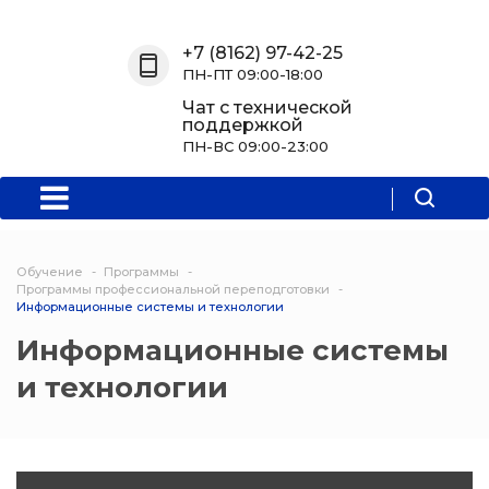
Назад
Назад
Назад
Назад
+7 (8162) 97-42-25
ПН-ПТ 09:00-18:00
О нас
Обучение
Информация
Программы
Чат с технической
поддержкой
О центре
Программы
Новости
Водитель Пл
ПН-ВС 09:00-23:00
Мероприятия
Дополнитель
образователь
программа
Обучение
Программы
Политехниче
Программы профессиональной переподготовки
Информационные системы и технологии
колледж Нов
Информационные системы
Программы 
и технологии
квалификаци
Программы
профессиона
переподгото