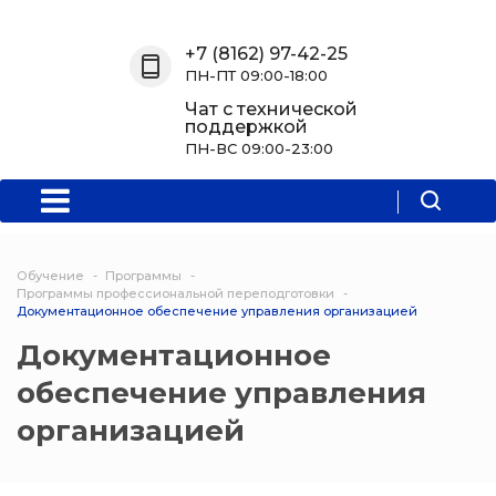
Назад
Назад
Назад
Назад
+7 (8162) 97-42-25
ПН-ПТ 09:00-18:00
О нас
Обучение
Информация
Программы
Чат с технической
поддержкой
О центре
Программы
Новости
Водитель Пл
ПН-ВС 09:00-23:00
Мероприятия
Дополнитель
образователь
программа
Обучение
Программы
Политехниче
Программы профессиональной переподготовки
Документационное обеспечение управления организацией
колледж Нов
Документационное
Программы 
обеспечение управления
квалификаци
организацией
Программы
профессиона
переподгото