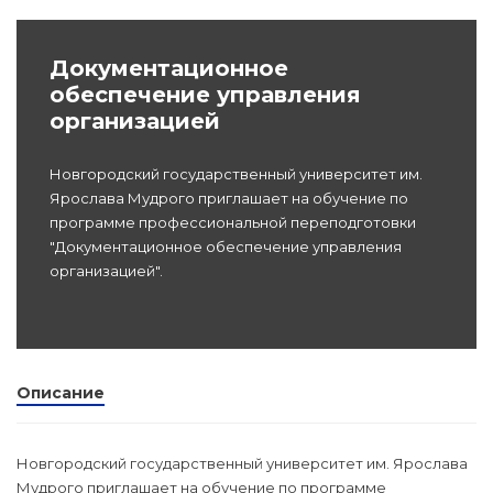
dex.ru
Программы
Документационное
профессиона
обеспечение управления
подготовки
организацией
Проф перепо
(Скрытые)
Новгородский государственный университет им.
Ярослава Мудрого приглашает на обучение по
программе профессиональной переподготовки
Цифровая ка
"Документационное обеспечение управления
организацией".
Описание
Новгородский государственный университет им. Ярослава
Мудрого приглашает на обучение по программе