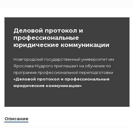
Программы
профессиона
dex.ru
подготовки
Деловой протокол и
профессиональные
Проф перепо
юридические коммуникации
(Скрытые)
Новгородский государственный университет им.
Цифровая ка
Ярослава Мудрого приглашает на обучение по
программе профессиональной переподготовки
«Деловой протокол и профессиональные
юридические коммуникации»
Описание