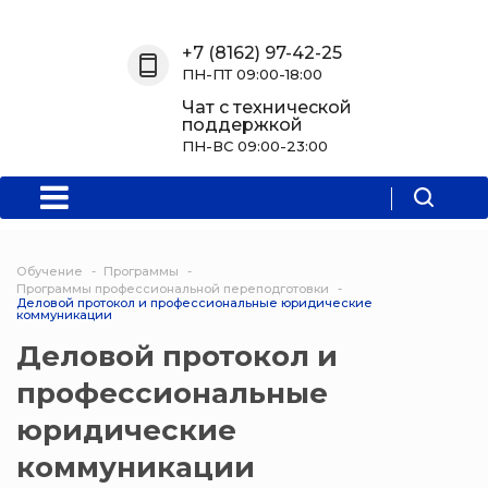
Назад
Назад
Назад
Назад
+7 (8162) 97-42-25
ПН-ПТ 09:00-18:00
О нас
Обучение
Информация
Программы
Чат с технической
поддержкой
О центре
Программы
Новости
Водитель Пл
ПН-ВС 09:00-23:00
Мероприятия
Дополнитель
образователь
программа
Обучение
Программы
Политехниче
Программы профессиональной переподготовки
Деловой протокол и профессиональные юридические
колледж Нов
коммуникации
Деловой протокол и
Программы 
профессиональные
квалификаци
юридические
Программы
коммуникации
профессиона
переподгото