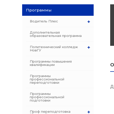
Программы
Программы
профессиона
dex.ru
Водитель Плюс
подготовки
Дополнительная
Проф перепо
образовательная программа
(Скрытые)
Политехнический колледж
НовГУ
Цифровая ка
Программы повышения
О
квалификации
Программы
профессиональной
переподготовки
Д
Программы
профессиональной
подготовки
Проф переподготовка