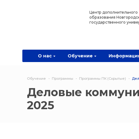
Назад
Назад
Назад
Назад
Центр дополнительного
образования Новгородс
государственного униве
О нас
Обучение
Информация
Программы
О центре
Программы
Новости
Водитель Пл
Мероприятия
Дополнитель
О нас
Обучение
Информаци
образователь
программа
Обучение
Программы
Программы ПК (Скрытые)
Дел
Политехниче
Деловые коммуник
колледж Нов
2025
Программы 
квалификаци
Программы
профессиона
переподгото