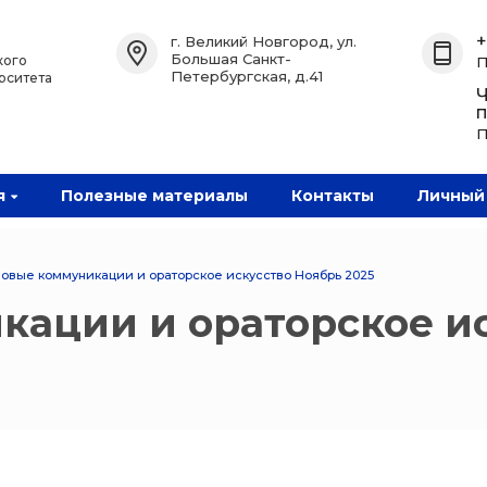
Назад
Назад
Назад
+
г. Великий Новгород, ул.
Большая Санкт-
кого
П
Петербургская, д.41
рситета
Водитель Плюс
Политехнический колледж
Проф переподготовка
Ч
НовГУ
(Скрытые)
юс
Переподготовка
П
Подготовительные курсы
Информационные системы
и технологии
ная
Подготовка
я
Полезные материалы
Контакты
Личный
ная
Профессиональная
подготовка
Профессиональная
подготовка Водитель Плюс
овые коммуникации и ораторское искусство Ноябрь 2025
ский
Содействие занятости
ации и ораторское и
ГУ
повышения
и
льной
вки