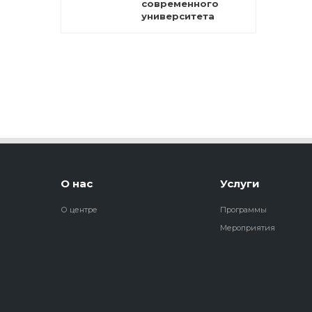
современного
университета
О нас
Услуги
О центре
Программы
Мероприятия