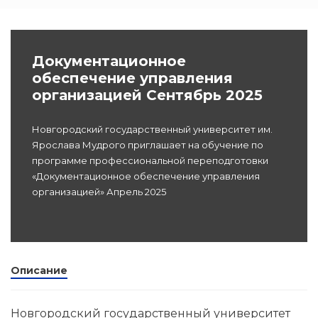
Программы
профессиона
dex.ru
Документационное
подготовки
обеспечение управления
организацией Сентябрь 2025
Проф перепо
(Скрытые)
Новгородский государственный университет им.
Ярослава Мудрого приглашает на обучение по
Цифровая ка
программе профессиональной переподготовки
«Документационное обеспечение управления
организацией» Апрель 2025
Описание
Новгородский государственный университет