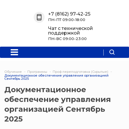
Назад
Назад
Назад
Назад
+7 (8162) 97-42-25
ПН-ПТ 09:00-18:00
О нас
Обучение
Информация
Программы
Чат с технической
поддержкой
О центре
Программы
Новости
Водитель Пл
ПН-ВС 09:00-23:00
Мероприятия
Дополнитель
образователь
программа
Обучение
Программы
Проф переподготовка (Скрытые)
Документационное обеспечение управления организацией
Политехниче
Сентябрь 2025
колледж Нов
Документационное
Программы 
обеспечение управления
квалификаци
организацией Сентябрь
Программы
2025
профессиона
переподгото