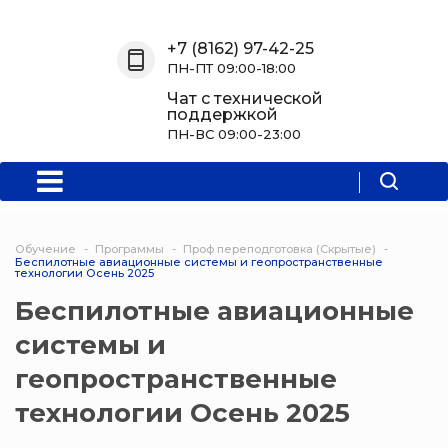
Назад
Назад
Назад
Назад
+7 (8162) 97-42-25
ПН-ПТ 09:00-18:00
О нас
Обучение
Информация
Программы
Чат с технической
поддержкой
О центре
Программы
Новости
Водитель Пл
ПН-ВС 09:00-23:00
Мероприятия
Дополнитель
образователь
программа
Обучение
Программы
Проф переподготовка (Скрытые)
Беспилотные авиационные системы и геопространственные
Политехниче
технологии Осень 2025
колледж Нов
Беспилотные авиационные
Программы 
системы и
квалификаци
геопространственные
Программы
технологии Осень 2025
профессиона
переподгото