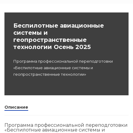
Программы
профессиона
dex.ru
Беспилотные авиационные
подготовки
системы и
геопространственные
Проф перепо
технологии Осень 2025
(Скрытые)
Цифровая ка
Программа профессиональной переподготовки
«Беспилотные авиационные системы и
геопространственные технологии»
Описание
Программа профессиональной переподготовки
«Беспилотные авиационные системы и