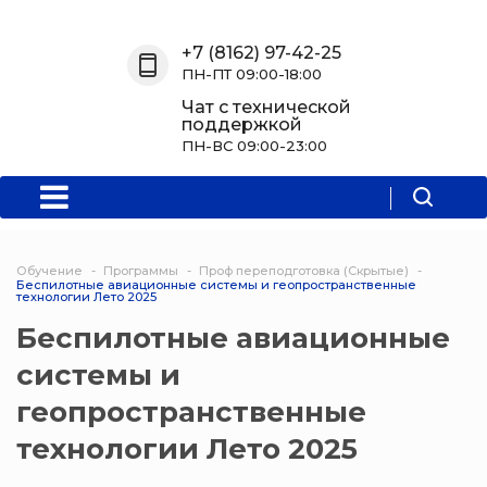
Назад
Назад
Назад
Назад
+7 (8162) 97-42-25
ПН-ПТ 09:00-18:00
О нас
Обучение
Информация
Программы
Чат с технической
поддержкой
О центре
Программы
Новости
Водитель Пл
ПН-ВС 09:00-23:00
Мероприятия
Дополнитель
образователь
программа
Обучение
Программы
Проф переподготовка (Скрытые)
Беспилотные авиационные системы и геопространственные
Политехниче
технологии Лето 2025
колледж Нов
Беспилотные авиационные
Программы 
системы и
квалификаци
геопространственные
Программы
технологии Лето 2025
профессиона
переподгото