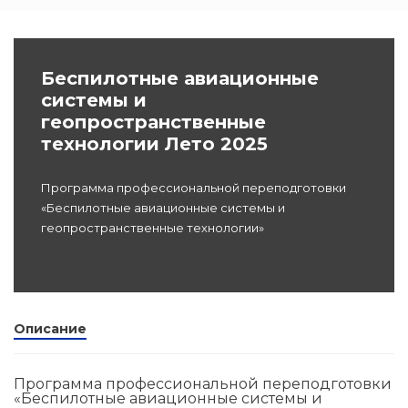
dex.ru
Программы
профессиона
Беспилотные авиационные
подготовки
системы и
геопространственные
Проф перепо
технологии Лето 2025
(Скрытые)
Цифровая ка
Программа профессиональной переподготовки
«Беспилотные авиационные системы и
геопространственные технологии»
Описание
Программа профессиональной переподготовки
«Беспилотные авиационные системы и