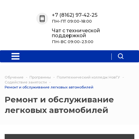
Назад
Назад
Назад
Назад
+7 (8162) 97-42-25
ПН-ПТ 09:00-18:00
О нас
Обучение
Информация
Программы
Чат с технической
поддержкой
О центре
Программы
Новости
Водитель Пл
ПН-ВС 09:00-23:00
Мероприятия
Дополнитель
образователь
программа
Обучение
Программы
Политехнический колледж НовГУ
Политехниче
Содействие занятости
Ремонт и обслуживание легковых автомобилей
колледж Нов
Ремонт и обслуживание
Программы 
легковых автомобилей
квалификаци
Программы
профессиона
переподгото