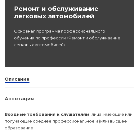
dex.ru
Ремонт и обслуживание
Программы
легковых автомобилей
профессиона
подготовки
Основная программа профессионального
обучения по профессии «Ремонт и обслуживание
Проф перепо
легковых автомобилей»
(Скрытые)
Цифровая ка
Описание
Аннотация
Входные требования к слушателям:
лица, имеющие или
получающие среднее профессиональное и (или) высшее
образование