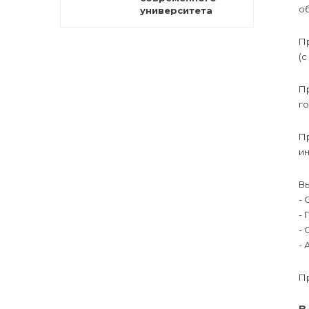
о
университета
П
(с
П
го
П
и
В
- 
- 
- 
- 
Пр
В