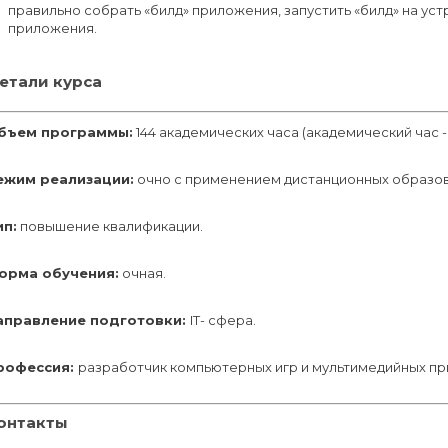
правильно собрать «билд» приложения, запустить «билд» на у
приложения.
етали курса
бъем программы:
144 академических часа (академический час - 
ежим реализации:
очно с применением дистанционных образов
ип:
повышение квалификации.
орма обучения:
очная.
аправление подготовки:
IT- сфера.
рофессия:
разработчик компьютерных игр и мультимедийных п
онтакты