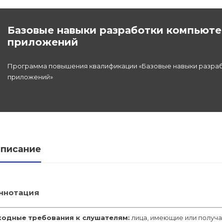
Базовые навыки разработки компьюте
льной
приложений
Программа повышения квалификации «Базовые навыки разраб
дготовка
приложений»
федра
писание
ннотация
ходные требования к слушателям:
лица, имеющие или получ