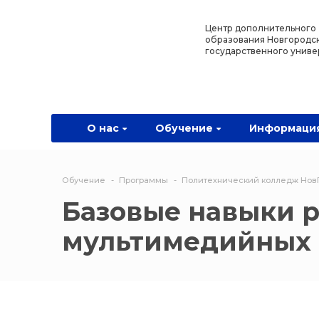
Назад
Назад
Назад
Назад
Центр дополнительного
образования Новгородс
государственного униве
О нас
Обучение
Информация
Программы
О центре
Программы
Новости
Водитель Пл
Мероприятия
Дополнитель
О нас
Обучение
Информаци
образователь
программа
Обучение
Программы
Политехнический колледж Нов
Политехниче
Базовые навыки р
колледж Нов
мультимедийных
Программы 
квалификаци
Программы
профессиона
переподгото