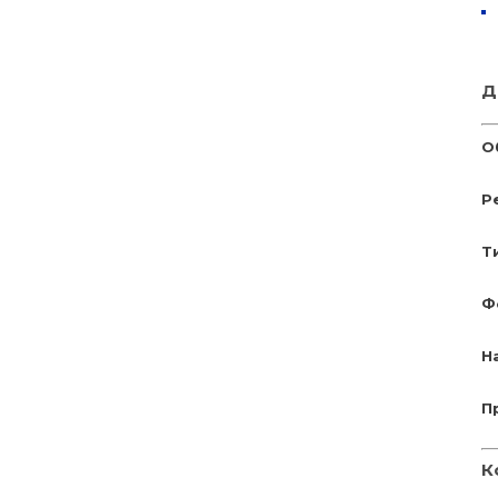
Д
О
Р
Т
Ф
Н
П
К