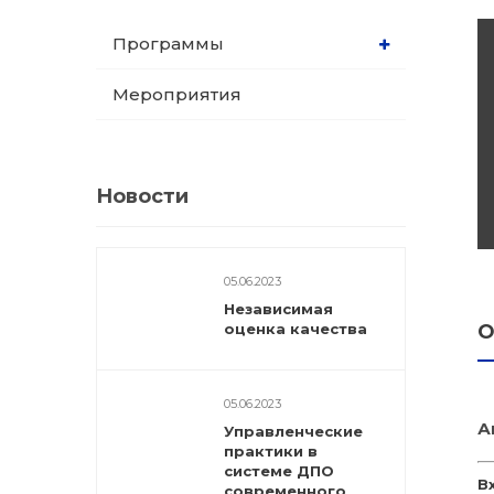
dex.ru
Программы
Программы
профессиона
Мероприятия
подготовки
Проф перепо
(Скрытые)
Новости
Цифровая ка
05.06.2023
Независимая
оценка качества
О
05.06.2023
А
Управленческие
практики в
системе ДПО
В
современного