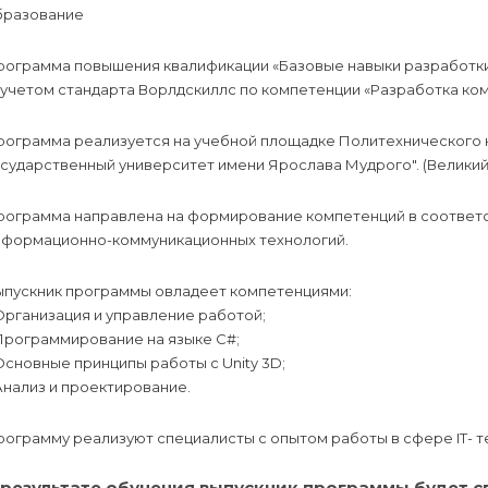
бразование
рограмма повышения квалификации «Базовые навыки разработки
 учетом стандарта Ворлдскиллс по компетенции «Разработка ко
рограмма реализуется на учебной площадке Политехнического
сударственный университет имени Ярослава Мудрого". (Великий
рограмма направлена на формирование компетенций в соответс
нформационно-коммуникационных технологий.
ыпускник программы овладеет компетенциями:
Организация и управление работой;
Программирование на языке C#;
Основные принципы работы с Unity 3D;
Анализ и проектирование.
ограмму реализуют специалисты с опытом работы в сфере IT- т
 результате обучения выпускник программы будет с