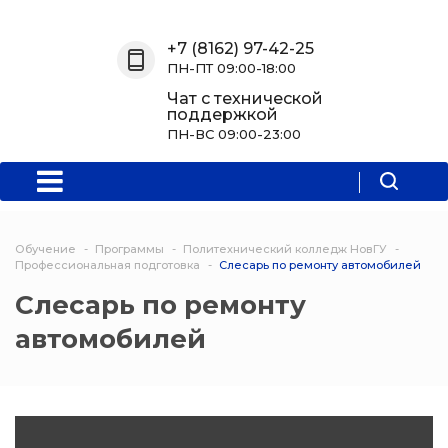
Назад
Назад
Назад
Назад
+7 (8162) 97-42-25
ПН-ПТ 09:00-18:00
О нас
Обучение
Информация
Программы
Чат с технической
поддержкой
О центре
Программы
Новости
Водитель Пл
ПН-ВС 09:00-23:00
Мероприятия
Дополнитель
образователь
программа
Обучение
Программы
Политехнический колледж НовГУ
Политехниче
Профессиональная подготовка
Слесарь по ремонту автомобилей
колледж Нов
Слесарь по ремонту
автомобилей
Программы 
квалификаци
Программы
профессиона
переподгото