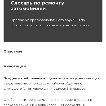
Слесарь по ремонту
dex.ru
автомобилей
Программы
профессиона
Программа профессионального обучения по
подготовки
профессии «Слесарь по ремонту автомобилей»
Проф перепо
(Скрытые)
Цифровая ка
Описание
Аннотация
Входные требования к слушателям:
лица, не имеющие
свидетельство о профессии рабочего/должности
служащего (в том числе для учащиеся 9-11 классов).
Особенности программы – практико-ориентированный
подход в обучении и формирование необходимых