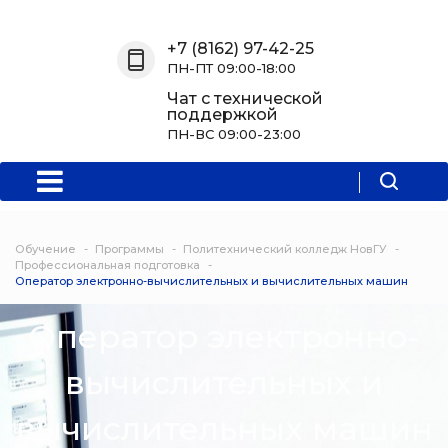
Назад
Назад
Назад
Назад
+7 (8162) 97-42-25
ПН-ПТ 09:00-18:00
О нас
Обучение
Информация
Программы
Чат с технической
поддержкой
О центре
Программы
Новости
Водитель Пл
ПН-ВС 09:00-23:00
Мероприятия
Дополнитель
образователь
программа
Обучение
Программы
Политехнический колледж НовГУ
Политехниче
Профессиональная подготовка
Оператор электронно-вычислительных и вычислительных машин
колледж Нов
Оператор электронно-
Программы 
квалификаци
вычислительных и
Программы
вычислительных машин
профессиона
переподгото