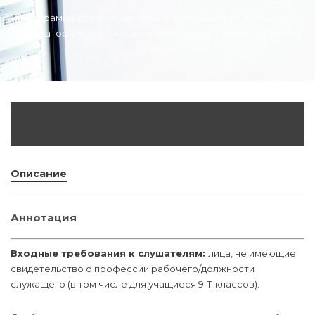
dex.ru
Программа профессионального обучения по профессии
Программы
«Оператор электронно-вычислительных и вычислительных
профессиона
машин»
подготовки
Проф перепо
(Скрытые)
Цифровая ка
Описание
Аннотация
Входные требования к слушателям:
лица, не имеющие
свидетельство о профессии рабочего/должности
служащего (в том числе для учащиеся 9-11 классов).