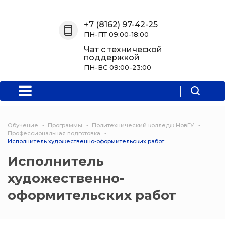
Назад
Назад
Назад
Назад
+7 (8162) 97-42-25
ПН-ПТ 09:00-18:00
О нас
Обучение
Информация
Программы
Чат с технической
поддержкой
О центре
Программы
Новости
Водитель Пл
ПН-ВС 09:00-23:00
Мероприятия
Дополнитель
образователь
программа
Обучение
Программы
Политехнический колледж НовГУ
Политехниче
Профессиональная подготовка
Исполнитель художественно-оформительских работ
колледж Нов
Исполнитель
Программы 
художественно-
квалификаци
оформительских работ
Программы
профессиона
переподгото