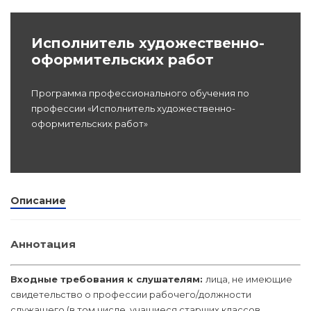
dex.ru
Программы
Исполнитель художественно-
профессиона
оформительских работ
подготовки
Программа профессионального обучения по
Проф перепо
(Скрытые)
профессии «Исполнитель художественно-
оформительских работ»
Цифровая ка
Описание
Аннотация
Входные требования к слушателям:
лица, не имеющие
свидетельство о профессии рабочего/должности
служащего (в том числе, учащиеся старших классов