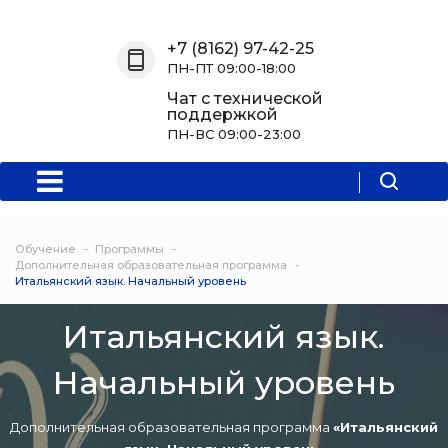
Назад
Назад
Назад
Назад
+7 (8162) 97-42-25
ПН-ПТ 09:00-18:00
О нас
Обучение
Информация
Программы
Чат с технической
поддержкой
О центре
Программы
Новости
Водитель Пл
ПН-ВС 09:00-23:00
Мероприятия
Дополнитель
образователь
программа
Обучение
Программы
Политехниче
Дополнительная образовательная программа
Итальянский язык. Начальный уровень
колледж Нов
Итальянский язык.
Программы 
квалификаци
Начальный уровень
Программы
профессиона
Дополнительная образовательная программа
«Итальянский
переподгото