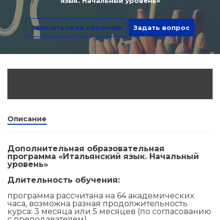
язык. Начальный уровень»
dex.ru
Программы
Записаться на обучение
Задать вопрос
профессиона
подготовки
Проф перепо
(Скрытые)
Цифровая ка
Описание
Дополнительная образовательная
программа «Итальянский язык. Начальный
уровень»
Длительность обучения:
программа рассчитана на 64 академических
часа, возможна разная продолжительность
курса: 3 месяца или 5 месяцев (по согласованию
с преподавателем).