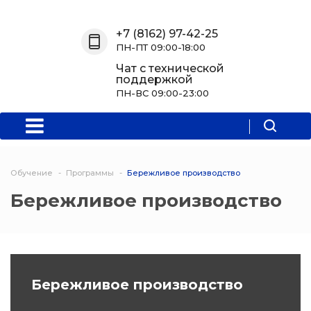
Назад
Назад
Назад
Назад
+7 (8162) 97-42-25
ПН-ПТ 09:00-18:00
О нас
Обучение
Информация
Программы
Чат с технической
поддержкой
О центре
Программы
Новости
Водитель Пл
ПН-ВС 09:00-23:00
Мероприятия
Дополнитель
образователь
программа
Обучение
Программы
Бережливое производство
Политехниче
Бережливое производство
колледж Нов
Программы 
квалификаци
Программы
Бережливое производство
профессиона
переподгото