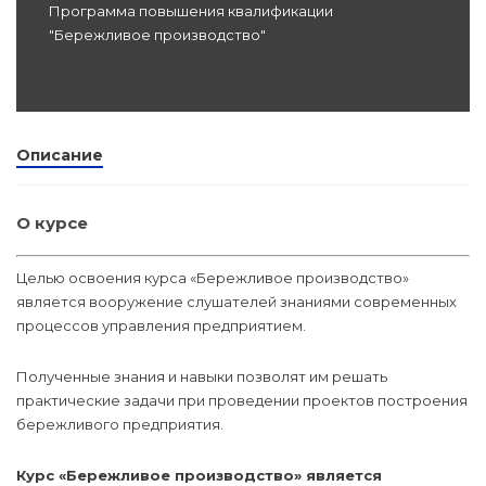
Программа повышения квалификации
dex.ru
"Бережливое производство"
Программы
профессиона
подготовки
Проф перепо
Описание
(Скрытые)
О курсе
Цифровая ка
Целью освоения курса «Бережливое производство»
является вооружение слушателей знаниями современных
процессов управления предприятием.
Полученные знания и навыки позволят им решать
практические задачи при проведении проектов построения
бережливого предприятия.
Курс «Бережливое производство» является