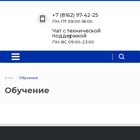
Назад
Назад
Назад
Назад
+7 (8162) 97-42-25
ПН-ПТ 09:00-18:00
О нас
Обучение
Информация
Программы
Чат с технической
поддержкой
О центре
Программы
Новости
Водитель Пл
ПН-ВС 09:00-23:00
Мероприятия
Дополнитель
образователь
программа
Блог
Обучение
Политехниче
Обучение
колледж Нов
Программы 
квалификаци
Программы
профессиона
переподгото