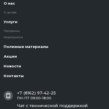
О нас
dex.ru
Программы
О центре
профессиона
подготовки
Услуги
Программы
Проф перепо
Мероприятия
(Скрытые)
Полезные материалы
Цифровая ка
Акции
Новости
Контакты
+7 (8162) 97-42-25
ПН-ПТ 09:00-18:00
Чат с технической поддержкой